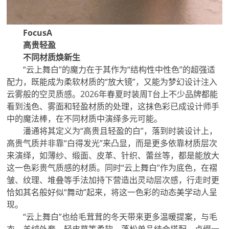
FocusA
高贵轻盈
不同材质焕新生
“云上舞白”的魔力在于其作为“结构性中性色”的超强适
配力，既能成为柔软材质的“放大镜”，又能为梦幻设计注入
云雾般的空灵质感。2026年春夏时装周T台上不少品牌都能
看到浅色、雾面和轻盈材质的处理，这抹色彩已成设计师手
中的魔法棒，在不同材质中演绎多元可能。
潘通将其定义为“高贵且轻盈的白”，落到时装设计上，
高贵气质并非靠“白得发光”来凸显，而是更多依靠材质层次
来演绎，如薄纱、缎面、皮革、针织、蕾丝等，都是能放大
这一色彩贵气质感的材质。同时“云上舞白”作为底色，在褶
皱、纹理、堆叠等手法加持下营造出灵动层次感，行走时更
恰如其名般好似“舞动”起来，将这一色彩的动态美学动人呈
现。
“云上舞白”也给毛茸茸的冬天带来更多温暖提案，与毛
衣、羊绒外套、轻皮草等柔软、蓬松单品结合搭配，点缀一