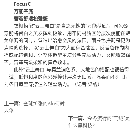
FocusC
万能基底
营造舒适松弛感
衣橱搭配“云上舞白”是当之无愧的“万能基底”，同色叠
穿‌能将留白之美发挥到极致，用不同材质区分层次便能在避
免单调的同时，营造出治愈空灵的氛围。而撞色搭配是更为
点睛的选择，以“云上舞白”为大面积基础色，反差色作为内
搭或配饰调和，让整体造型主次分明充满活力，又能收敛锋
芒，营造高级柔和的撞色效果。
此外“云上舞白”与莫兰迪色系、大地色的搭配也很值得
一试，低饱和度的色彩碰撞让层次更细腻，温柔而不刺眼，
为冬日造型穿搭注入轻盈活力。（记者 梁彧）
上一篇：
全球扩张的Alo何时
入华
下一篇：
今冬流行的“气绒”是
什么黑科技？