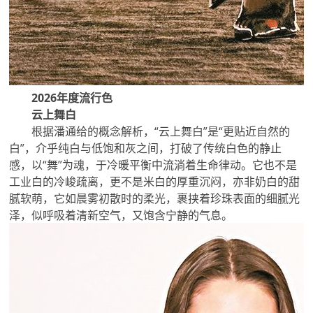
2026年度流行色
云上舞白
根据潘通给的概念解析，“云上舞白”是“更贴近自然的
白”，介乎纯白与低饱和灰之间，打破了传统白色的静止
感，以“舞”为魂，于冷暖平衡中流淌着生命律动。它也不是
工业白的冷峻疏离，更不是米白的厚重沉闷，亦非奶白的甜
腻软萌，它如晨雾初散时的柔光，裹挟着珍珠表面的细腻光
泽，似呼吸着清新空气，又饱含宁静的气息。