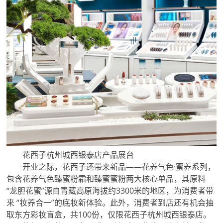
花西子杭州城西银泰店产品展台
开业之际，花西子还带来新品——花养气色·蜜养系列，
包含花养气色臻蜜粉霜和臻蜜蜜粉两大核心单品，其原料
“龙胆花蜜”源自青藏高原海拔约3300米的地区，为消费者带
来 “妆养合一”的底妆新体验。此外，消费者到店还有机会抽
取东方彩妆盲盒，共100份，仅限花西子杭州城西银泰店。