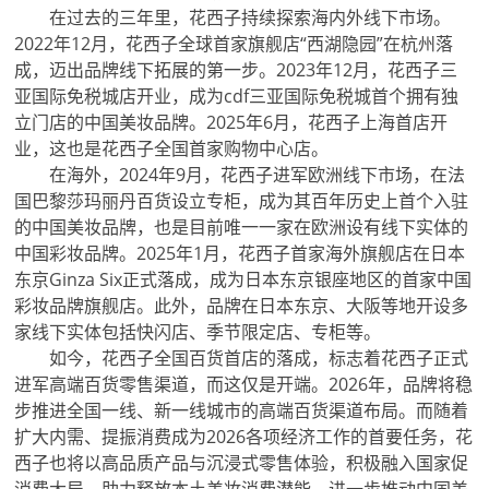
在过去的三年里，花西子持续探索海内外线下市场。
2022年12月，花西子全球首家旗舰店“西湖隐园”在杭州落
成，迈出品牌线下拓展的第一步。2023年12月，花西子三
亚国际免税城店开业，成为cdf三亚国际免税城首个拥有独
立门店的中国美妆品牌。2025年6月，花西子上海首店开
业，这也是花西子全国首家购物中心店。
在海外，2024年9月，花西子进军欧洲线下市场，在法
国巴黎莎玛丽丹百货设立专柜，成为其百年历史上首个入驻
的中国美妆品牌，也是目前唯一一家在欧洲设有线下实体的
中国彩妆品牌。2025年1月，花西子首家海外旗舰店在日本
东京Ginza Six正式落成，成为日本东京银座地区的首家中国
彩妆品牌旗舰店。此外，品牌在日本东京、大阪等地开设多
家线下实体包括快闪店、季节限定店、专柜等。
如今，花西子全国百货首店的落成，标志着花西子正式
进军高端百货零售渠道，而这仅是开端。2026年，品牌将稳
步推进全国一线、新一线城市的高端百货渠道布局。而随着
扩大内需、提振消费成为2026各项经济工作的首要任务，花
西子也将以高品质产品与沉浸式零售体验，积极融入国家促
消费大局，助力释放本土美妆消费潜能，进一步推动中国美