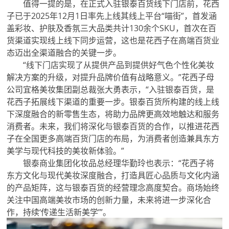
值得一提的是，在正式入驻银泰百货线下门店前，花西
子已于2025年12月1日率先上线其线上平台“喵街”，首发涵
盖彩妆、护肤及香氛三大品类共计130余个SKU，首次在百
货渠道实现线上线下同步运营，这也是花西子在高端百货业
态迈出全渠道融合的关键一步。
“线下门店实现了从提供产品到提供好气色个性化美妆
解决方案的升级，对提升品牌价值有战略意义。”花西子母
公司宜格美妆集团副总裁张大勇表示，“入驻银泰百货，是
花西子拓展线下渠道的重要一步。银泰百货所构建的线上线
下深度融合的新零售生态，将助力品牌更高效地触达和服务
消费者。未来，我们将深化与银泰百货的合作，以推进花西
子在全国更多高端百货门店的布局，为消费者创造兼具东方
美学与现代科技的美妆新体验。”
银泰商业集团化妆品总经理华勤玲也表示：“花西子将
东方文化与现代美妆深度融合，打造具匠心品质与文化内涵
的产品矩阵，这与银泰百货的经营理念高度契合。商场始终
关注中国高端美妆市场的创新力量，未来将进一步深化合
作，持续‘传递生活新美学’”。