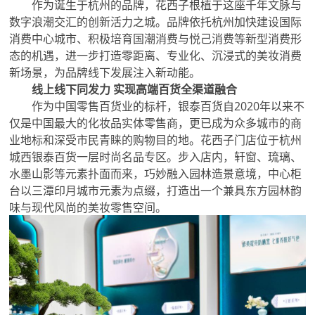
作为诞生于杭州的品牌，花西子根植于这座千年文脉与
数字浪潮交汇的创新活力之城。品牌依托杭州加快建设国际
消费中心城市、积极培育国潮消费与悦己消费等新型消费形
态的机遇，进一步打造零距离、专业化、沉浸式的美妆消费
新场景，为品牌线下发展注入新动能。
线上线下同发力 实现高端百货全渠道融合
作为中国零售百货业的标杆，银泰百货自2020年以来不
仅是中国最大的化妆品实体零售商，更已成为众多城市的商
业地标和深受市民青睐的购物目的地。花西子门店位于杭州
城西银泰百货一层时尚名品专区。步入店内，轩窗、琉璃、
水墨山影等元素扑面而来，巧妙融入园林造景意境，中心柜
台以三潭印月城市元素为点缀，打造出一个兼具东方园林韵
味与现代风尚的美妆零售空间。