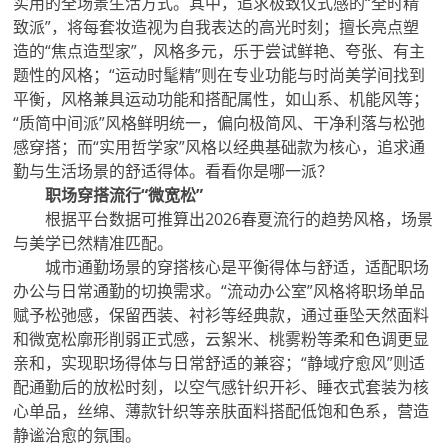
实用的全场景生活方式。其中，追求极致仪式感的“全时精
致派”，将每套妆造视为自我表达的高光时刻；擅长亮点塑
造的“焦点造型家”，风格多元，乐于尝试鲜艳、夸张、有主
题性的风格；“运动时髦精”则在专业功能与时尚美学间找到
平衡，风格兼具运动功能和搭配属性，如山系、机能风等；
“质简中间派”风格鲜明统一，偏向极简风、干净利落与松弛
感穿搭；而“实用哲学家”风格以经典基础款为核心，追求通
勤与生活场景的舒适得体。看看你是哪一派？
职场穿搭流行“微宽松”
根据平台数据可推算出2026春夏流行的趋势风格，场景
与美学已然精准匹配。
城市通勤场景的穿搭核心是平衡得体与舒适，适配职场
办公与日常通勤的切换需求。“流动办公室”风格将职场单品
赋予松弛感，保留西装、衬衫等经典款，通过垂坠天然面料
和微宽松廓形削弱正式感，云絮米、桃雾粉等柔和色调更显
亲和，实现职场得体与日常舒适的兼容；“静域疗愈风”则适
配通勤后的放松时刻，以空气感针织开衫、睡衣式套装为核
心单品，丝绵、薄款针织等亲肤面料搭配低饱和色系，营造
静谧治愈的氛围。