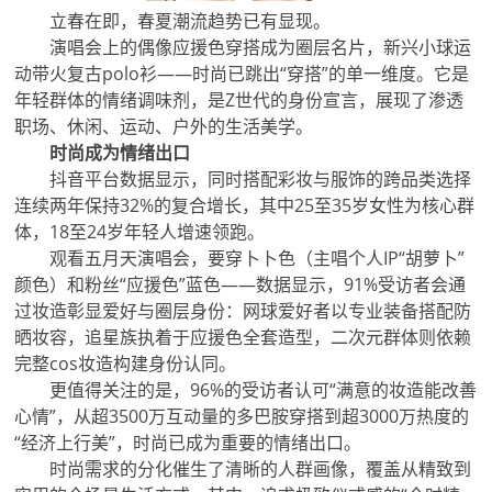
立春在即，春夏潮流趋势已有显现。
演唱会上的偶像应援色穿搭成为圈层名片，新兴小球运
动带火复古polo衫——时尚已跳出“穿搭”的单一维度。它是
年轻群体的情绪调味剂，是Z世代的身份宣言，展现了渗透
职场、休闲、运动、户外的生活美学。
时尚成为情绪出口
抖音平台数据显示，同时搭配彩妆与服饰的跨品类选择
连续两年保持32%的复合增长，其中25至35岁女性为核心群
体，18至24岁年轻人增速领跑。
观看五月天演唱会，要穿卜卜色（主唱个人IP“胡萝卜”
颜色）和粉丝“应援色”蓝色——数据显示，91%受访者会通
过妆造彰显爱好与圈层身份：网球爱好者以专业装备搭配防
晒妆容，追星族执着于应援色全套造型，二次元群体则依赖
完整cos妆造构建身份认同。
更值得关注的是，96%的受访者认可“满意的妆造能改善
心情”，从超3500万互动量的多巴胺穿搭到超3000万热度的
“经济上行美”，时尚已成为重要的情绪出口。
时尚需求的分化催生了清晰的人群画像，覆盖从精致到