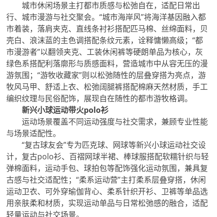
城市休闲场景主打都市质感与松弛自在，适配日常出
行、城市漫游与社交聚会。“城市海岸风”将海洋基因融入都
市着装，落肩夹克、直线条衬衫搭配匹马棉、丝绵面料，贝
壳白、浪沫蓝的主色调搭配条纹元素，诠释慵懒高级；“都
市漫游者”以翻领夹克、工装休闲裤等硬朗单品为核心，灰
绿色系搭配利落廓形与质感面料，营造城市中从容无压的漫
游氛围；“游牧收藏家”则以松弛随性的层叠穿搭为亮点，游
牧风马甲、舒适上衣、松弛阔腿裤搭配棉麻天然材质，手工
编织纹理与民俗配饰，展现自在随性的都市游牧格调。
新兴小球运动带火polo衫
运动场景覆盖不同运动强度与社交需求，兼顾专业性能
与场景适配性。
“复古球友会”专为匹克球、网球等新兴小球运动社交设
计，复古polo衫、百褶网球半裙、棒球服搭配软糯针织与轻
弹棉面料，运动手包、球拍包等配饰强化运动氛围，兼具复
古感与社交适配性；“柔系运动营”主打柔系层叠穿搭，休闲
运动卫衣、可外穿瑜伽背心、柔系针织开衫、卫裤等单品选
用亲肤柔和材质，实现运动单品与日常松弛感的融合，适配
轻量运动与社交场景。