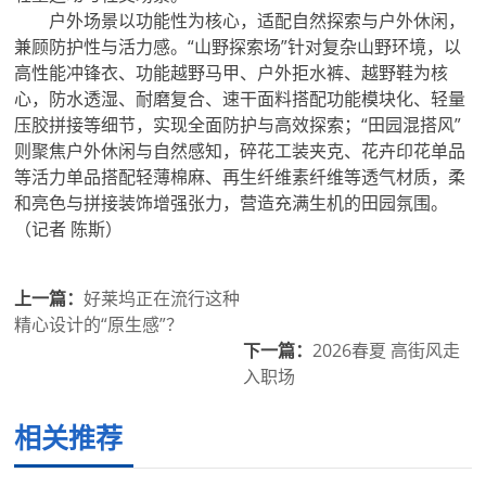
户外场景以功能性为核心，适配自然探索与户外休闲，
兼顾防护性与活力感。“山野探索场”针对复杂山野环境，以
高性能冲锋衣、功能越野马甲、户外拒水裤、越野鞋为核
心，防水透湿、耐磨复合、速干面料搭配功能模块化、轻量
压胶拼接等细节，实现全面防护与高效探索；“田园混搭风”
则聚焦户外休闲与自然感知，碎花工装夹克、花卉印花单品
等活力单品搭配轻薄棉麻、再生纤维素纤维等透气材质，柔
和亮色与拼接装饰增强张力，营造充满生机的田园氛围。
（记者 陈斯）
上一篇：
好莱坞正在流行这种
精心设计的“原生感”？
下一篇：
2026春夏 高街风走
入职场
相关推荐