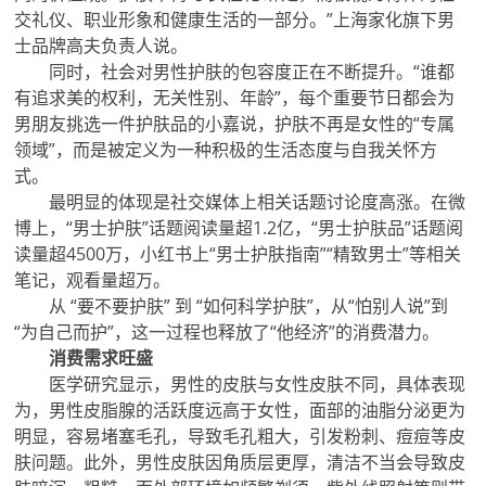
交礼仪、职业形象和健康生活的一部分。”上海家化旗下男
士品牌高夫负责人说。
同时，社会对男性护肤的包容度正在不断提升。“谁都
有追求美的权利，无关性别、年龄”，每个重要节日都会为
男朋友挑选一件护肤品的小嘉说，护肤不再是女性的“专属
领域”，而是被定义为一种积极的生活态度与自我关怀方
式。
最明显的体现是社交媒体上相关话题讨论度高涨。在微
博上，“男士护肤”话题阅读量超1.2亿，“男士护肤品”话题阅
读量超4500万，小红书上“男士护肤指南”“精致男士”等相关
笔记，观看量超万。
从 “要不要护肤” 到 “如何科学护肤”，从“怕别人说”到
“为自己而护”，这一过程也释放了“他经济”的消费潜力。
消费需求旺盛
医学研究显示，男性的皮肤与女性皮肤不同，具体表现
为，男性皮脂腺的活跃度远高于女性，面部的油脂分泌更为
明显，容易堵塞毛孔，导致毛孔粗大，引发粉刺、痘痘等皮
肤问题。此外，男性皮肤因角质层更厚，清洁不当会导致皮