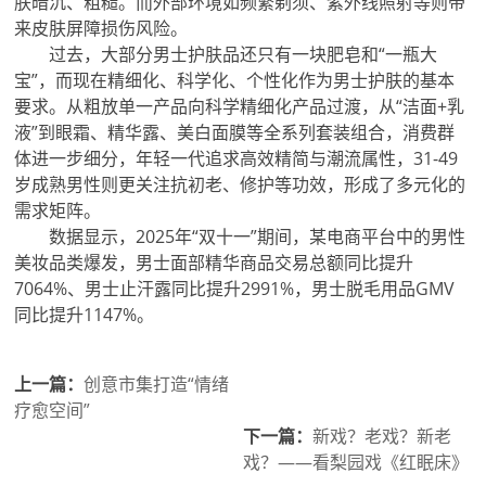
肤暗沉、粗糙。而外部环境如频繁剃须、紫外线照射等则带
来皮肤屏障损伤风险。
过去，大部分男士护肤品还只有一块肥皂和“一瓶大
宝”，而现在精细化、科学化、个性化作为男士护肤的基本
要求。从粗放单一产品向科学精细化产品过渡，从“洁面+乳
液”到眼霜、精华露、美白面膜等全系列套装组合，消费群
体进一步细分，年轻一代追求高效精简与潮流属性，31-49
岁成熟男性则更关注抗初老、修护等功效，形成了多元化的
需求矩阵。
数据显示，2025年“双十一”期间，某电商平台中的男性
美妆品类爆发，男士面部精华商品交易总额同比提升
7064%、男士止汗露同比提升2991%，男士脱毛用品GMV
同比提升1147%。
上一篇：
创意市集打造“情绪
疗愈空间”
下一篇：
新戏？老戏？新老
戏？——看梨园戏《红眠床》