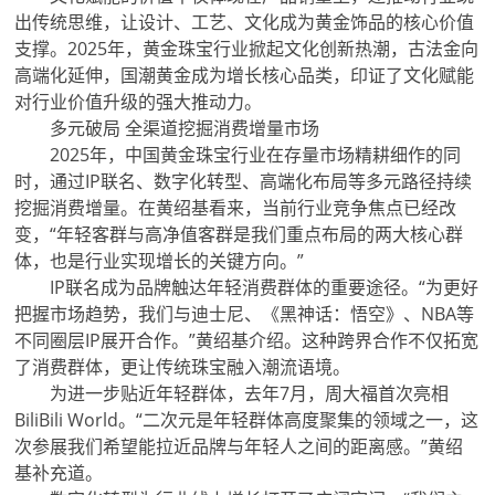
出传统思维，让设计、工艺、文化成为黄金饰品的核心价值
支撑。2025年，黄金珠宝行业掀起文化创新热潮，古法金向
高端化延伸，国潮黄金成为增长核心品类，印证了文化赋能
对行业价值升级的强大推动力。
多元破局 全渠道挖掘消费增量市场
2025年，中国黄金珠宝行业在存量市场精耕细作的同
时，通过IP联名、数字化转型、高端化布局等多元路径持续
挖掘消费增量。在黄绍基看来，当前行业竞争焦点已经改
变，“年轻客群与高净值客群是我们重点布局的两大核心群
体，也是行业实现增长的关键方向。”
IP联名成为品牌触达年轻消费群体的重要途径。“为更好
把握市场趋势，我们与迪士尼、《黑神话：悟空》、NBA等
不同圈层IP展开合作。”黄绍基介绍。这种跨界合作不仅拓宽
了消费群体，更让传统珠宝融入潮流语境。
为进一步贴近年轻群体，去年7月，周大福首次亮相
BiliBili World。“二次元是年轻群体高度聚集的领域之一，这
次参展我们希望能拉近品牌与年轻人之间的距离感。”黄绍
基补充道。