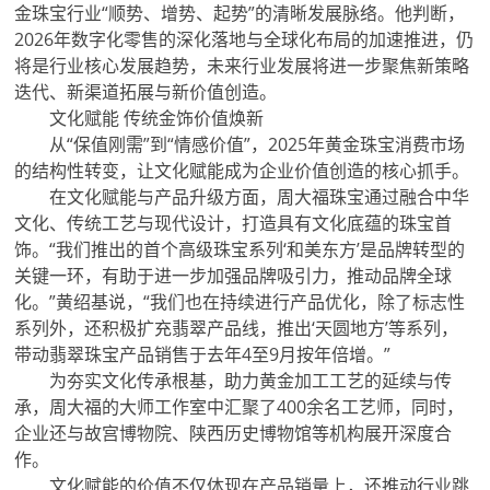
金珠宝行业“顺势、增势、起势”的清晰发展脉络。他判断，
2026年数字化零售的深化落地与全球化布局的加速推进，仍
将是行业核心发展趋势，未来行业发展将进一步聚焦新策略
迭代、新渠道拓展与新价值创造。
文化赋能 传统金饰价值焕新
从“保值刚需”到“情感价值”，2025年黄金珠宝消费市场
的结构性转变，让文化赋能成为企业价值创造的核心抓手。
在文化赋能与产品升级方面，周大福珠宝通过融合中华
文化、传统工艺与现代设计，打造具有文化底蕴的珠宝首
饰。“我们推出的首个高级珠宝系列‘和美东方’是品牌转型的
关键一环，有助于进一步加强品牌吸引力，推动品牌全球
化。”黄绍基说，“我们也在持续进行产品优化，除了标志性
系列外，还积极扩充翡翠产品线，推出‘天圆地方’等系列，
带动翡翠珠宝产品销售于去年4至9月按年倍增。”
为夯实文化传承根基，助力黄金加工工艺的延续与传
承，周大福的大师工作室中汇聚了400余名工艺师，同时，
企业还与故宫博物院、陕西历史博物馆等机构展开深度合
作。
文化赋能的价值不仅体现在产品销量上，还推动行业跳