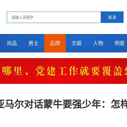
尚品
男士
品牌
文娱
人物
明星
 亚马尔对话蒙牛要强少年：怎