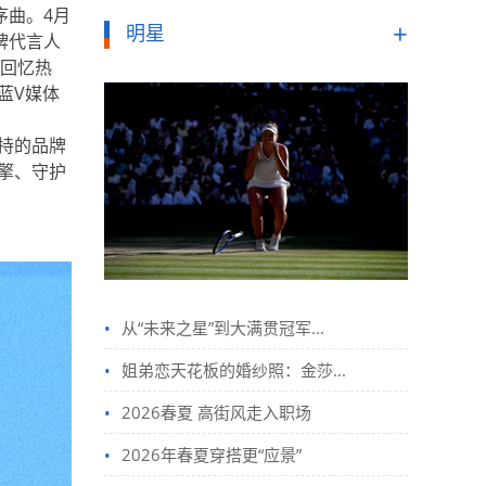
序曲。4月
+
明星
牌代言人
起回忆热
蓝V媒体
持的品牌
擎、守护
•
从“未来之星”到大满贯冠军...
•
姐弟恋天花板的婚纱照：金莎...
•
2026春夏 高街风走入职场
•
2026年春夏穿搭更“应景”