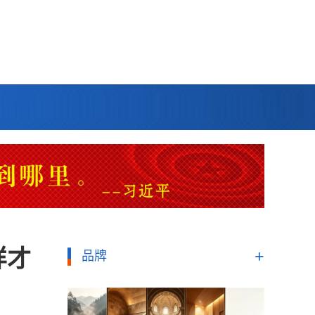
样才
+
品牌