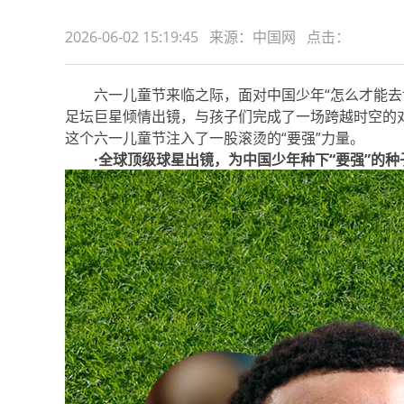
2026-06-02 15:19:45 来源：中国网 点击：
六一儿童节来临之际，面对中国少年“怎么才能去
足坛巨星倾情出镜，与孩子们完成了一场跨越时空的
这个六一儿童节注入了一股滚烫的“要强”力量。
·
全球顶级球星出镜，为中国少年种下“要强”的种