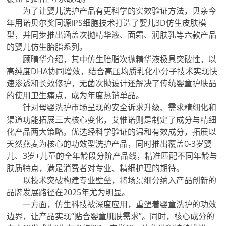
为了让婴儿洗护产品有更科学的实效验证方法，贝亲今
年用诺贝尔奖同源iPS细胞技术打造了婴儿3D仿生皮肤模
型，并同步推出涵盖次抛精华液、面霜、润肤乳等六款产品
的婴儿仿生胎脂系列。
顾晴华介绍，其中仿生胎脂次抛精华液极具突破性，以
高纯度DHA协同增效，结合高压均质乳化小分子技术实现快
速渗透和长效修护，无菌次抛设计还解决了传统婴童护肤品
的使用卫生痛点，成为年度热销单品。
针对母婴洗护市场呈现的安全诉求升级、需求精细化和
渠道功能拓展三大核心变化，艾惟诺则是制定了成分与精细
化产品两大策略。优选经科学验证的温和有效成分，拓展以
天然燕麦为核心的功效型洗护产品，同时推出覆盖0-3岁婴
儿、3岁+儿童的全年龄段分阶产品线，精准匹配不同年龄与
肤质特点，满足消费者对专业、精细护理的期待。
以技术突破构建专业壁垒，将场景细分纳入产品创新的
品牌发展路径在2025年尤为明显。
一方面，仿生科技被深度应用，重塑着婴童洗护的功效
边界，让产品实现“贴合婴童肌肤需求”。同时，核心成分的