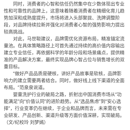
同时，消费者的心智和信任仍然集中在少数体现出专业
性和可靠性的品牌上，这意味着随着消费者在精细化育儿趋
势加深和成熟度提升，市场将进入头部聚拢、洗牌调整阶
段，对品牌持续拉新并强化对消费者心智的强势影响力提出
较高挑战。
对此，马世聪建议，品牌需优化资源布局，精准锚定流
量池。在具体策略路径上可首先通过持续的高价值内容输出
建立专业信任，再依据科学的年龄分段和场景痛点，提供精
准的产品解决方案，最终实现品牌心智占位与销售增长的双
重目标。
“做好产品品质是硬核，讲好产品故事是软核，品牌影
响力的建立需要两者结合。同时，做好线上线下渠道的全面
布局。”范泉泉说道。
婴童洗护行业的破局之路，折射出中国消费市场从“功
能满足”向“价值认同”的进阶趋势。从“选品焦虑”到“安心选
择”，行业变革仍在继续，于企业和品牌而言，未来需在专
业研发、产品创新、渠道升级等方面价值深耕，实现破局。
（文/纪校玲 刘梦嫣）