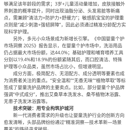
够满足该年龄段的需求；3岁+儿童活动量增加，皮肤接触外
界刺激的概率提升，同时出现油脂分泌、头发易脏等新痛
点，需兼顾“清洁力+防护力+舒缓力”；敏感肌宝宝的护理重
点则是“减少刺激+强韧屏障”，因此必须通过精准分龄配方实
现科学护理。
另外，多元小众场景成为新增长引擎。《中国婴童个护
市场洞察 2025》报告显示，在婴童个护市场中，洗浴用品
仍占据最大市场份额，达44.0%；基础护理和哺育喂养工具
分别以19.4%和18.9%的份额紧随其后，而口腔清洁、特殊
护理等小众品类，虽然市场占比小，但增速明显。
成分方面，极简配方、无泪配方、成分透明等要素也成
为消费者关注的重点。“安全温和”“无香无味”“植物萃取”等标
签成了婴童洗护品牌的主要卖点。比如，部分婴童个护品牌
强调“中式成分”，推出艾桑草本洗发水、桑芩植物沐浴露、
无患子洗发沐浴露等。
技术突破：用专业构筑护城河
新一代消费者需求的升级也让婴童洗护行业的创新方向
愈发清晰，头部品牌纷纷通过“精准洞察—技术革新—场景
覆盖”的路径寻求破局。