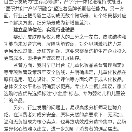
自主研发成为“生存必修课”，产学研一体化进程持续推进，
“医研共创”“产学研融合”塑造着品牌长期信任能力。另一方
面，行业正把母婴生活切成无数个微场景，每个场景都对应
一个解决方案，细分场景成为新增量蓝海。
建立品牌信任，实现行业破局
婴幼儿皮肤厚度仅为成人的三分之一左右，皮肤结构和
功能尚未发育完善，屏障功能较弱，对外界刺激抵抗力差，
更易出现过敏、泛红等问题，这要求婴童洗护生产企业投入
更高成本、秉持更严谨态度开展质控。
监管方面，我国早已出台《儿童化妆品监督管理规定》
等专项监管政策筑牢安全防线，并明确规定，儿童化妆品在
原料选用、配方设计、安全评估等方面均严于成人化妆品，
总体安全水平也被明确要求更高。专业人士据此建议，家长
选购时应优先选择标注“小金盾”标志、专为婴幼儿和儿童设
计的产品。
另外，行业发展的问题上，易观高级分析师马世聪介
绍，在消费者对成分安全、原料天然的高要求下，无添加、
温和无负担成为核心卖点，也导致功效成分选择集中，品牌
差异化心智难以建立，进一步加剧了消费者的选品焦虑。